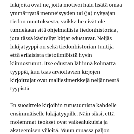
lukijoita ovat ne, joita motivoi halu lisätä omaa
ymmärrystä menneisyyden tai (ja) nykyajan
tiedon muutoksesta; vaikka he eivät ole
tunnekaan sitä ohjelmallista tiedonhistoriaa,
jota tässä käsitellyt kirjat edustavat. Neljäs
lukijatyyppi on sekä tiedonhistorian tuntija
että erilaisista tietoilmiöistä hyvin
kiinnostunut. Itse edustan lähinnä kolmatta
tyyppiä, kun taas arvioitavien kirjojen
kirjoittajat ovat malliesimerkkejä neljännestä
tyypistä.
En suosittele kirjoihin tutustumista kahdelle
ensimmäiselle lukijatyypille. Näin siksi, että
molemmat teokset ovat vaikealukuisia ja
akateemisen viileitä. Muun muassa paljon