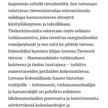
laajemmin eritellä tietoilmiöitä. Sen toivotaan
valottavan tieteenhistoriaa relevantimmin
vaikkapa luonnontieteen yhteyttä
käsityöläisyyteen ja tekniikkaan.
Tiedonhistorialta odotetaan myös sellaista
tutkimusotetta, joka tavoittaa marginalisoidut
toimijaryhmät ja sen mitä he pitävät tietona.
Esimerkiksi kyseisen kirjan luvussa Tieteestä
tietoon – Masennuskäsite tutkimuksen
kohteena ja tiedon tuottajana – tutkittu
masentuneiden potilaiden kokemustietoa.
Luvussa Kolonialismin haaste historian
tutkijoille – Informantit, tutkimusmatkailijat
ja kartantekijät on pohdittu erilaisten
lähdemateriaalien purevuutta ja luotettavuutta
selvitettäessä koloniasoitujen ja