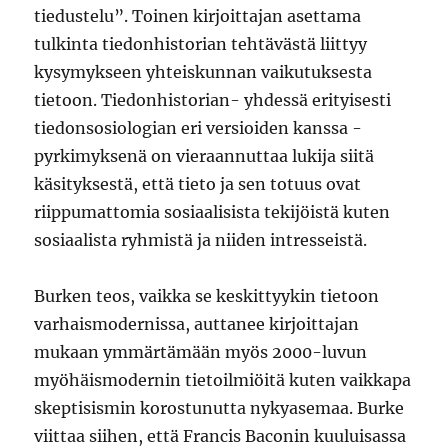
tiedustelu”. Toinen kirjoittajan asettama
tulkinta tiedonhistorian tehtävästä liittyy
kysymykseen yhteiskunnan vaikutuksesta
tietoon. Tiedonhistorian- yhdessä erityisesti
tiedonsosiologian eri versioiden kanssa -
pyrkimyksenä on vieraannuttaa lukija siitä
käsityksestä, että tieto ja sen totuus ovat
riippumattomia sosiaalisista tekijöistä kuten
sosiaalista ryhmistä ja niiden intresseistä.
Burken teos, vaikka se keskittyykin tietoon
varhaismodernissa, auttanee kirjoittajan
mukaan ymmärtämään myös 2000-luvun
myöhäismodernin tietoilmiöitä kuten vaikkapa
skeptisismin korostunutta nykyasemaa. Burke
viittaa siihen, että Francis Baconin kuuluisassa