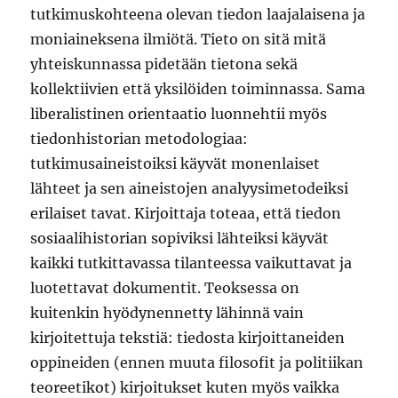
tutkimuskohteena olevan tiedon laajalaisena ja
moniaineksena ilmiötä. Tieto on sitä mitä
yhteiskunnassa pidetään tietona sekä
kollektiivien että yksilöiden toiminnassa. Sama
liberalistinen orientaatio luonnehtii myös
tiedonhistorian metodologiaa:
tutkimusaineistoiksi käyvät monenlaiset
lähteet ja sen aineistojen analyysimetodeiksi
erilaiset tavat. Kirjoittaja toteaa, että tiedon
sosiaalihistorian sopiviksi lähteiksi käyvät
kaikki tutkittavassa tilanteessa vaikuttavat ja
luotettavat dokumentit. Teoksessa on
kuitenkin hyödynennetty lähinnä vain
kirjoitettuja tekstiä: tiedosta kirjoittaneiden
oppineiden (ennen muuta filosofit ja politiikan
teoreetikot) kirjoitukset kuten myös vaikka