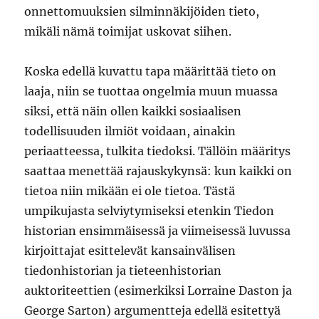
onnettomuuksien silminnäkijöiden tieto,
mikäli nämä toimijat uskovat siihen.
Koska edellä kuvattu tapa määrittää tieto on
laaja, niin se tuottaa ongelmia muun muassa
siksi, että näin ollen kaikki sosiaalisen
todellisuuden ilmiöt voidaan, ainakin
periaatteessa, tulkita tiedoksi. Tällöin määritys
saattaa menettää rajauskykynsä: kun kaikki on
tietoa niin mikään ei ole tietoa. Tästä
umpikujasta selviytymiseksi etenkin Tiedon
historian ensimmäisessä ja viimeisessä luvussa
kirjoittajat esittelevät kansainvälisen
tiedonhistorian ja tieteenhistorian
auktoriteettien (esimerkiksi Lorraine Daston ja
George Sarton) argumentteja edellä esitettyä