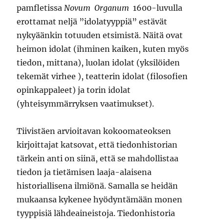
pamfletissa
Novum Organum
1600-luvulla
erottamat neljä ”idolatyyppiä” estävät
nykyäänkin totuuden etsimistä. Näitä ovat
heimon idolat (ihminen kaiken, kuten myös
tiedon, mittana), luolan idolat (yksilöiden
tekemät virhee ), teatterin idolat (filosofien
opinkappaleet) ja torin idolat
(yhteisymmärryksen vaatimukset).
Tiivistäen arvioitavan kokoomateoksen
kirjoittajat katsovat, että tiedonhistorian
tärkein anti on siinä, että se mahdollistaa
tiedon ja tietämisen laaja-alaisena
historiallisena ilmiönä. Samalla se heidän
mukaansa kykenee hyödyntämään monen
tyyppisiä lähdeaineistoja. Tiedonhistoria