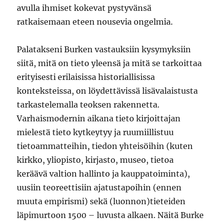
avulla ihmiset kokevat pystyvänsä
ratkaisemaan eteen nousevia ongelmia.
Palatakseni Burken vastauksiin kysymyksiin
siitä, mitä on tieto yleensä ja mitä se tarkoittaa
erityisesti erilaisissa historiallisissa
konteksteissa, on löydettävissä lisävalaistusta
tarkastelemalla teoksen rakennetta.
Varhaismodernin aikana tieto kirjoittajan
mielestä tieto kytkeytyy ja ruumiillistuu
tietoammatteihin, tiedon yhteisöihin (kuten
kirkko, yliopisto, kirjasto, museo, tietoa
keräävä valtion hallinto ja kauppatoiminta),
uusiin teoreettisiin ajatustapoihin (ennen
muuta empirismi) sekä (luonnon)tieteiden
läpimurtoon 1500 – luvusta alkaen. Näitä Burke