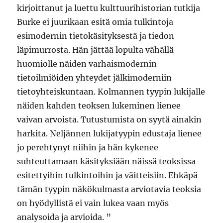
kirjoittanut ja luettu kulttuurihistorian tutkija
Burke ei juurikaan esitä omia tulkintoja
esimodernin tietokäsityksestä ja tiedon
läpimurrosta. Hän jättää lopulta vähällä
huomiolle näiden varhaismodernin
tietoilmiöiden yhteydet jälkimoderniin
tietoyhteiskuntaan. Kolmannen tyypin lukijalle
näiden kahden teoksen lukeminen lienee
vaivan arvoista. Tutustumista on syytä ainakin
harkita. Neljännen lukijatyypin edustaja lienee
jo perehtynyt niihin ja hän kykenee
suhteuttamaan käsityksiään näissä teoksissa
esitettyihin tulkintoihin ja väitteisiin. Ehkäpä
tämän tyypin näkökulmasta arviotavia teoksia
on hyödyllistä ei vain lukea vaan myös
analysoida ja arvioida. ”