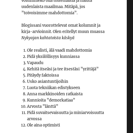
voisimmeko olla toisenlaisia ja haluta
uudenlaista maailmaa. Mitäpä, jos
”toivoisimme mahdottomia”.
Blogissani vuorottelevat omat kolumnit ja
kirja-arvioinnit. Olen eritellyt muun muassa
Nykyajan kahtatoista käskyä
Ole realisti, älä vaadi mahdottomia
Pidä yksilöllisyys kunniassa
Vapaudu
Kehitä itseäsi ja tee itsestäsi ”yrittäjä”
Pitäydy faktoissa
Usko asiantuntijoihin
Luota tekniikan edistykseen
Anna markkinoiden ratkaista
Kunnioita ”demorkatiaa”
Arvosta ”länttä”
Pidä suvaitsevaisuutta ja miniarvoisuutta
arvossa
Ole aina optimisti