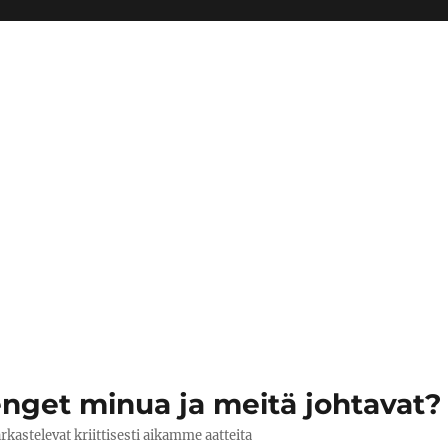
get minua ja meitä johtavat?
arkastelevat kriittisesti aikamme aatteita