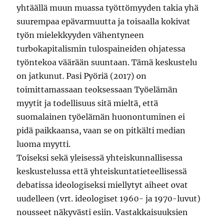
yhtäällä muun muassa työttömyyden takia yhä
suurempaa epävarmuutta ja toisaalla kokivat
työn mielekkyyden vähentyneen
turbokapitalismin tulospaineiden ohjatessa
työntekoa väärään suuntaan. Tämä keskustelu
on jatkunut. Pasi Pyöriä (2017) on
toimittamassaan teoksessaan Työelämän
myytit ja todellisuus sitä mieltä, että
suomalainen työelämän huonontuminen ei
pidä paikkaansa, vaan se on pitkälti median
luoma myytti.
Toiseksi sekä yleisessä yhteiskunnallisessa
keskustelussa että yhteiskuntatieteellisessä
debatissa ideologiseksi miellytyt aiheet ovat
uudelleen (vrt. ideologiset 1960- ja 1970-luvut)
nousseet näkyvästi esiin. Vastakkaisuuksien