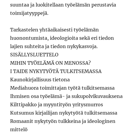
suuntaa ja luokitellaan työelämän perustavia
toimijatyyppejä.
Tarkastelen yhtäaikaisesti työelämän
huonontumista, ideologioita sekä eri tiedon
lajien suhteita ja tiedon nykykasvoja.
SISÄLLYSLUETTELO
MIHIN TYÖELÄMÄ ON MENOSSA?
I TAIDE NYKYTYÖTÄ TULKITSEMASSA
Kaunokirjallisuus tietona
Mediahuora toimittajan työtä tulkitsemassa
Ihmisen osa työelämä- ja sukupolvikuvauksena
Kilttipakko ja myyntityön yritysmurros
Kutsumus kirjailijan nykytyötä tulkitsemassa
Romaanit nykytyön tulkkeina ja ideologinen
mittelö