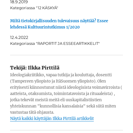
18.9.2019
Kategoriassa "12 KÄSKYÄ"
Miltä tietokirjallisuuden tulevaisuus näyttää? Essee
lehdessä Kulttuurintutkimus 1/2020
12.4.2022
Kategoriassa "RAPORTIT JA ESSEEARTIKKELIT"
Tekijä:
Ilkka Pirttilä
Ideologiakriitikko, vapaa tutkija ja kouluttaja, dosentti
(Tampereen yliopisto ja ItäSuomen yliopisto). Olen
erityisesti kiinnostunut niistä ideologisista voimavirroista (
aatteista, otaksumista, toimintatavoista ja rituaaleista) ,
jotka tekevät meistä meitä eli uuskapitalistiistien
yhteiskunnan "kunnollisia kansalaisia" sekä siitä miten
vastustaa tätä ohjausta.
Näytä kaikki käyttäjän Ilkka Pirttilä artikkelit