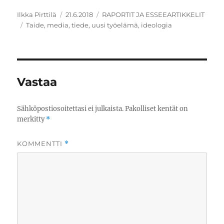
Kirjoittaja
Julkaistu
Kategoriat
Ilkka Pirttilä
21.6.2018
RAPORTIT JA ESSEEARTIKKELIT
Avainsanat
Taide
,
media
,
tiede
,
uusi työelämä
,
ideologia
Vastaa
Sähköpostiosoitettasi ei julkaista.
Pakolliset kentät on
merkitty
*
KOMMENTTI
*