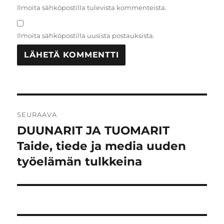
Ilmoita sähköpostilla tulevista kommenteista.
Ilmoita sähköpostilla uusista postauksista.
Artikkelien
SEURAAVA
selaus
DUUNARIT JA TUOMARIT
Seuraava
artikkeli:
Taide, tiede ja media uuden
työelämän tulkkeina